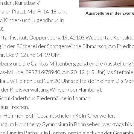
 in der „Kunstbank“
aler Platz). Mo-Fr 14-18 Uhr.
Ausstellung in der Evan
ha Kinder- und Jugendhaus in
).
ertal Institut, Döppersberg 19, 42103 Wuppertal. Kontakt:
g in der Bücherei der Samtgemeinde Elbmarsch, Am Friedho
hr, Do: 9-12 und 14-19 Uhr.
nberg und die Caritas Miltenberg zeigten die Ausstellung 
as-MIL.de, 09371-978940. Am 20. 12. (15 Uhr) las Stefanie
u will einen Esel“, um 20 Uhr stellte sie in einem Dia-Vor
n der Kreisverwaltung Winsen (bei Hamburg).
 Schulkinderhaus Fledermäuse in Lohmar.
haus Frechen.
er Heinrich-Böll-Gesamtschule in Köln-Chorweiler.
ung im Hardtberg-Gymnasium in Bonn sehen, werktags bis 
tellung im Rathaus in Herten, organisiert von der Gesamt