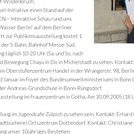
rf-Wildenbruch.
el-Initiative einen Stand auf der
 – Interaktive Schau rund ums
asser Berlin“ auf dem Berliner
tt zur Publikimsausstellung kostet 1
it der S-Bahn, Bahnhof Messe-Süd.
ng täglich 10-20 Uhr (Sa. und So. nach
nd Bewegung Chayu In Do in Michelstadt zu sehen. Kontak
 im Oberstufenzentrum Handel in der Wrangelstr. 98, Berl
d Januar im Foyer des Bundesumweltministeriums in Bonn 
 der Andreas-Grundschule in Bonn-Rüngsdorf.
sstellung im Frauenzentrum in Gotha. Am 30.09.2005 (18 Uh
llung im Jugendcafe Zülpich zu sehen sein. Kontakt: Erhar
r Stadtbücherei Ortszentrum Dottendorf. Kontakt: Christian
lung unser 10jähriges Bestehen.