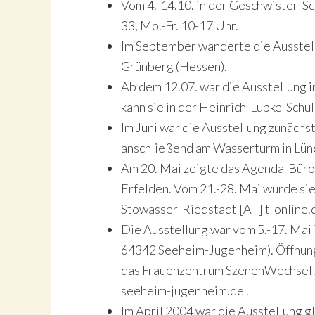
Vom 4.-14.10. in der Geschwister-Sc
33, Mo.-Fr. 10-17 Uhr.
Im September wanderte die Ausstell
Grünberg (Hessen).
Ab dem 12.07. war die Ausstellung i
kann sie in der Heinrich-Lübke-Schu
Im Juni war die Ausstellung zunächs
anschließend am Wasserturm in Lüneb
Am 20. Mai zeigte das Agenda-Büro
Erfelden. Vom 21.-28. Mai wurde si
Stowasser-Riedstadt [AT] t-online.
Die Ausstellung war vom 5.-17. Mai
64342 Seeheim-Jugenheim). Öffnung
das Frauenzentrum SzenenWechsel zu
seeheim-jugenheim.de .
Im April 2004 war die Ausstellung g