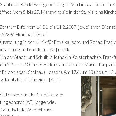
3. auf dem Kinderweltgebetstag im Martinisaal der kath. K
net. Vom 5. bis 25. März wird sie in der St. Martins Kirc
Zentrum Eifel vom 14.01. bis 11.2.2007, jeweils von Dienst
in 52396 Heimbach/Eifel.
usstellung in der Klinik für Physikalische und Rehabilitat
ntakt: regina.brandolini [AT] rku.de
 in der Stadt- und Schulbibliothek in Kelsterbach (b. Frankf
vom 2.9. – 10.10. in der Elektrozentrale des Maximilianpa
g im Erlebnispark Steinau (Hessen). Am 17.6. um 13 und um 1
. Kontakt: u.f.schneider [AT] t-
 Mütterzentrum der Stadt Langen,
: agebhardt [AT] langen.de .
der Grundschule Wildenbruch,