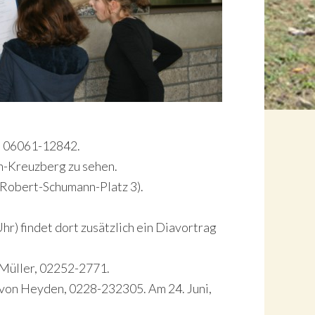
t: 06061-12842.
in-Kreuzberg zu sehen.
(Robert-Schumann-Platz 3).
r) findet dort zusätzlich ein Diavortrag
d Müller, 02252-2771.
e von Heyden, 0228-232305. Am 24. Juni,