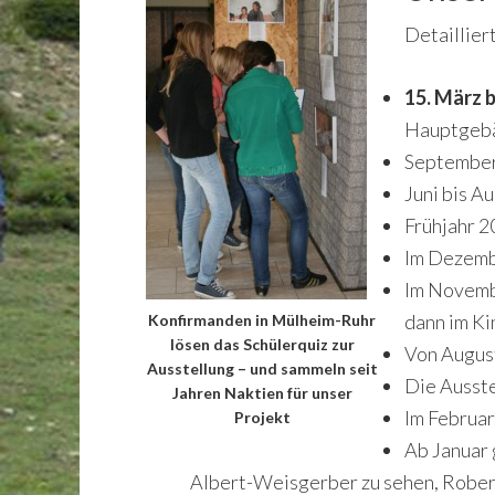
Detaillier
15. März b
Hauptgebä
September
Juni bis A
Frühjahr 2
Im Dezembe
Im Novembe
dann im Ki
Konfirmanden in Mülheim-Ruhr
lösen das Schülerquiz zur
Von August
Ausstellung – und sammeln seit
Die Ausste
Jahren Naktien für unser
Im Februar
Projekt
Ab Januar 
Albert-Weisgerber zu sehen, Robert