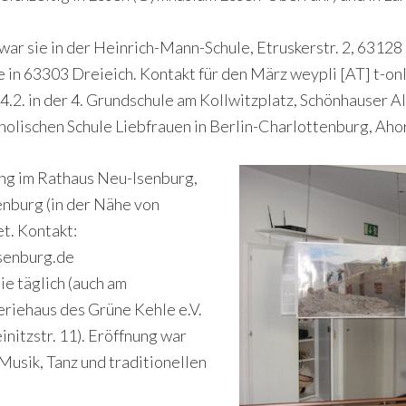
ar sie in der Heinrich-Mann-Schule, Etruskerstr. 2, 63128
 in 63303 Dreieich. Kontakt für den März weypli [AT] t-onl
4.2. in der 4. Grundschule am Kollwitzplatz, Schönhauser Al
tholischen Schule Liebfrauen in Berlin-Charlottenburg, Aho
ung im Rathaus Neu-Isenburg,
nburg (in der Nähe von
t. Kontakt:
isenburg.de
ie täglich (auch am
riehaus des Grüne Kehle e.V.
initzstr. 11). Eröffnung war
 Musik, Tanz und traditionellen