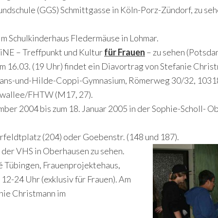
rundschule (GGS) Schmittgasse in Köln-Porz-Zündorf, zu se
 im Schulkinderhaus Fledermäuse in Lohmar.
iNE – Treffpunkt und Kultur
für Frauen
– zu sehen (Potsda
m 16.03. (19 Uhr) findet ein Diavortrag von Stefanie Christm
 Hans-und-Hilde-Coppi-Gymnasium, Römerweg 30/32, 10318 
kowallee/FHTW (M17, 27).
ber 2004 bis zum 18. Januar 2005 in der Sophie-Scholl- Obe
rfeldtplatz (204) oder Goebenstr. (148 und 187).
 der VHS in Oberhausen zu sehen.
fé Tübingen, Frauenprojektehaus,
. 12-24 Uhr (exklusiv für Frauen). Am
anie Christmann im