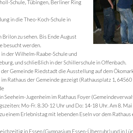
holl-Schule, Tübingen, Berliner Ring
ung in die Theo-Koch-Schule in
n Brilon zu sehen. Bis Ende August
le besucht werden.
t in der Wilhelm-Raabe-Schule und
urg, und schließlich in der Schillerschule in Offenbach.
 der Gemeinde Riedstadt die Ausstellung auf dem Ökomark
e im Rathaus der Gemeinde gezeigt (Rathausplatz 1, 64560
de
 in Seeheim-Jugenheim im Rathaus Foyer (Gemeindeverwalt
szeiten: Mo-Fr. 8.30-12 Uhr und Do: 14-18 Uhr. Am 8. Mai
 einem Erlebnistag mit lebenden Eseln vor dem Rathaus e
leichzeitig in Essen (Gymnasium Essen-Überruhr) und in Lün