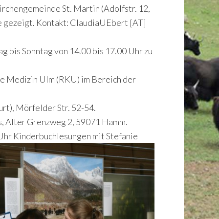
irchengemeinde St. Martin (Adolfstr. 12,
he gezeigt. Kontakt: ClaudiaUEbert [AT]
ag bis Sonntag von 14.00 bis 17.00 Uhr zu
ive Medizin Ulm (RKU) im Bereich der
urt), Mörfelder Str. 52-54.
rks, Alter Grenzweg 2, 59071 Hamm.
5 Uhr Kinderbuchlesungen mit Stefanie