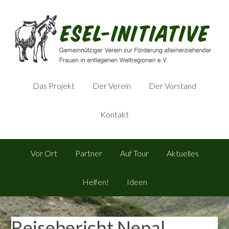
Das Projekt
Der Verein
Der Vorstand
Kontakt
Vor Ort
Partner
Auf Tour
Aktuelles
Helfen!
Ideen
Reisebericht Nepal