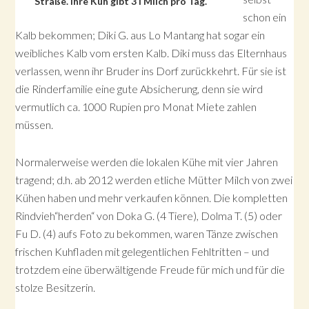
Straße. Ihre Kuh gibt 3 l Milch pro Tag.
schon ein
Kalb bekommen; Diki G. aus Lo Mantang hat sogar ein
weibliches Kalb vom ersten Kalb. Diki muss das Elternhaus
verlassen, wenn ihr Bruder ins Dorf zurückkehrt. Für sie ist
die Rinderfamilie eine gute Absicherung, denn sie wird
vermutlich ca. 1000 Rupien pro Monat Miete zahlen
müssen.
Normalerweise werden die lokalen Kühe mit vier Jahren
tragend; d.h. ab 2012 werden etliche Mütter Milch von zwei
Kühen haben und mehr verkaufen können. Die kompletten
Rindvieh“herden“ von Doka G. (4 Tiere), Dolma T. (5) oder
Fu D. (4) aufs Foto zu bekommen, waren Tänze zwischen
frischen Kuhfladen mit gelegentlichen Fehltritten – und
trotzdem eine überwältigende Freude für mich und für die
stolze Besitzerin.