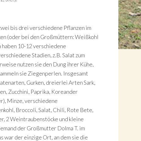
wei bis drei verschiedene Pflanzen im
ken (oder bei den Großmüttern: Weißkohl
n haben 10-12 verschiedene
erschiedene Stadien, z.B. Salat zum
rweise nutzen sie den Dung ihrer Kühe,
 sammeln sie Ziegenperlen. Insgesamt
tenarten, Gurken, dreierlei Arten Sark,
n, Zucchini, Paprika, Koreander
r), Minze, verschiedene
ohl, Broccoli, Salat, Chili, Rote Bete,
r, 2 Weintraubenstöcke und kleine
jemand der Großmutter Dolma T. im
 war der einzige Ort, an dem sie die