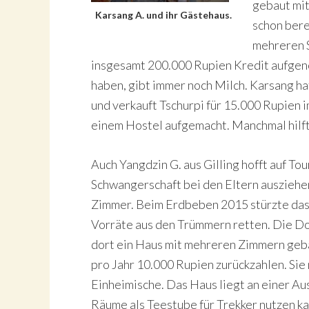
gebaut mit
Karsang A. und ihr Gästehaus.
schon bere
mehreren 
insgesamt 200.000 Rupien Kredit aufgeno
haben, gibt immer noch Milch. Karsang hat 
und verkauft Tschurpi für 15.000 Rupien im
einem Hostel aufgemacht. Manchmal hilft 
Auch Yangdzin G. aus Gilling hofft auf T
Schwangerschaft bei den Eltern ausziehen
Zimmer. Beim Erdbeben 2015 stürzte das 
Vorräte aus den Trümmern retten. Die Do
dort ein Haus mit mehreren Zimmern geba
pro Jahr 10.000 Rupien zurückzahlen. Sie 
Einheimische. Das Haus liegt an einer Au
Räume als Teestube für Trekker nutzen ka