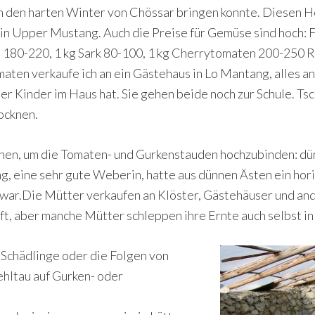
 den harten Winter von Chössar bringen konnte. Diesen He
in Upper Mustang. Auch die Preise für Gemüse sind hoch: 
 180-220, 1 kg Sark 80-100, 1 kg Cherrytomaten 200-250 R
ten verkaufe ich an ein Gästehaus in Lo Mantang, alles and
ier Kinder im Haus hat. Sie gehen beide noch zur Schule. T
rocknen.
nen, um die Tomaten- und Gurkenstauden hochzubinden: dün
ng, eine sehr gute Weberin, hatte aus dünnen Ästen ein ho
 war.Die Mütter verkaufen an Klöster, Gästehäuser und a
t, aber manche Mütter schleppen ihre Ernte auch selbst in
 Schädlinge oder die Folgen von
ehltau auf Gurken- oder