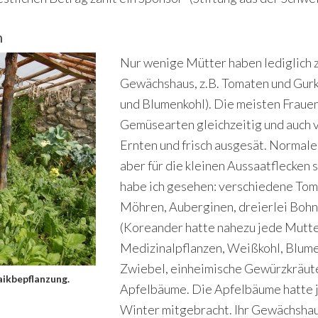
n
Nur wenige Mütter haben lediglich z
Gewächshaus, z.B. Tomaten und Gur
und Blumenkohl). Die meisten Fraue
Gemüsearten gleichzeitig und auch v
Ernten und frisch ausgesät. Normale
aber für die kleinen Aussaatflecken
habe ich gesehen: verschiedene Toma
Möhren, Auberginen, dreierlei Bohne
(Koreander hatte nahezu jede Mutte
Medizinalpflanzen, Weißkohl, Blumenk
Zwiebel, einheimische Gewürzkräute
aikbepflanzung.
Apfelbäume. Die Apfelbäume hatte 
Winter mitgebracht. Ihr Gewächshaus