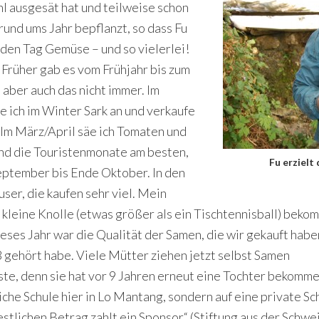
hl ausgesät hat und teilweise schon
und ums Jahr bepflanzt, so dass Fu
eden Tag Gemüse – und so vielerlei!
 Früher gab es vom Frühjahr bis zum
aber auch das nicht immer. Im
e ich im Winter Sark an und verkaufe
 Im März/April säe ich Tomaten und
ind die Touristenmonate am besten,
Fu erzielt
eptember bis Ende Oktober. In den
r, die kaufen sehr viel. Mein
kleine Knolle (etwas größer als ein Tischtennisball) bekom
es Jahr war die Qualität der Samen, die wir gekauft haben, 
 gehört habe. Viele Mütter ziehen jetzt selbst Samen
, denn sie hat vor 9 Jahren erneut eine Tochter bekommen.
liche Schule hier in Lo Mantang, sondern auf eine private S
lichen Betrag zahlt ein Sponsor“ (Stiftung aus der Schweiz