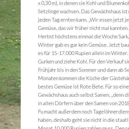
x 0,30 m), in denen sie Kohl und Blumenko
Setzlinge wachsen. Das Gewächshaus ist r
jeden Tag ernten kann. „Wir essen jetzt j
Gemüse, das wir früher nicht mal kannten.
Herbst höchstens einmal die Woche Sark, 
Winter gab es gar kein Gemüse. Jetzt bau
es für 15-17.000 Rupien allein im Winter.
Gurken und ziehe Kohl. Für den Verkauf s
Frühjahr bis in den Sommer und dann ab S
Monaten kommen die Köche der Gästehäuse
bestes Gemüse ist Rote Bete. Für so eine 
Gewächshaus auch selbst Samen, „denn dies
in allen Dörfern über den Samen von 2018
Fu macht außerdem noch Tagelöhnerdienste
haben, deshalb geht sie nicht in die staat
Monat 10.000 Rupien zahlen muss. Den rest