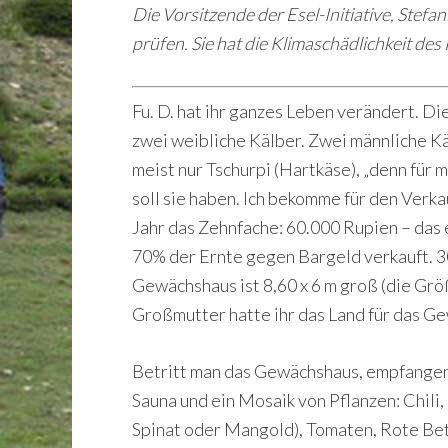
Die Vorsitzende der Esel-Initiative, Ste
prüfen. Sie hat die Klimaschädlichkeit de
Fu. D. hat ihr ganzes Leben verändert. Di
zwei weibliche Kälber. Zwei männliche Kä
meist nur Tschurpi (Hartkäse), „denn für 
soll sie haben. Ich bekomme für den Verka
Jahr das Zehnfache: 60.000 Rupien – das 
70% der Ernte gegen Bargeld verkauft. 30%
Gewächshaus ist 8,60 x 6 m groß (die Grö
Großmutter hatte ihr das Land für das Ge
Betritt man das Gewächshaus, empfangen 
Sauna und ein Mosaik von Pflanzen: Chili,
Spinat oder Mangold), Tomaten, Rote Bete