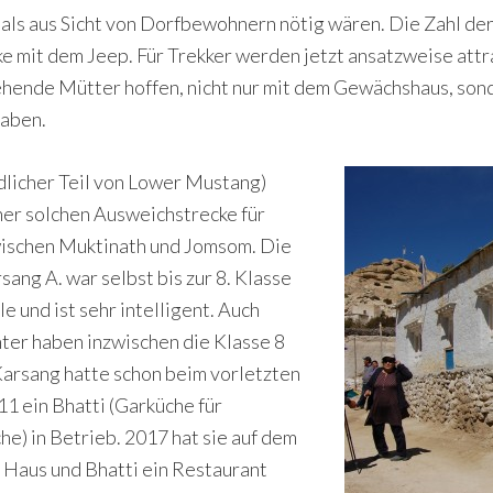
als aus Sicht von Dorfbewohnern nötig wären. Die Zahl der 
ke mit dem Jeep. Für Trekker werden jetzt ansatzweise attr
ehende Mütter hoffen, nicht nur mit dem Gewächshaus, son
aben.
dlicher Teil von Lower Mustang)
iner solchen Ausweichstrecke für
wischen Muktinath und Jomsom. Die
ang A. war selbst bis zur 8. Klasse
le und ist sehr intelligent. Auch
ter haben inzwischen die Klasse 8
arsang hatte schon beim vorletzten
1 ein Bhatti (Garküche für
he) in Betrieb. 2017 hat sie auf dem
Haus und Bhatti ein Restaurant