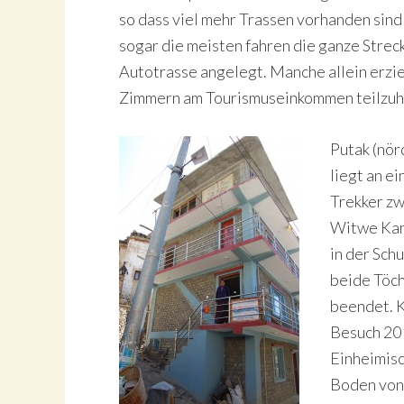
so dass viel mehr Trassen vorhanden sind 
sogar die meisten fahren die ganze Strec
Autotrasse angelegt. Manche allein erzi
Zimmern am Tourismuseinkommen teilzuh
Putak (nör
liegt an e
Trekker z
Witwe Kars
in der Schu
beide Töch
beendet. K
Besuch 201
Einheimisc
Boden von 