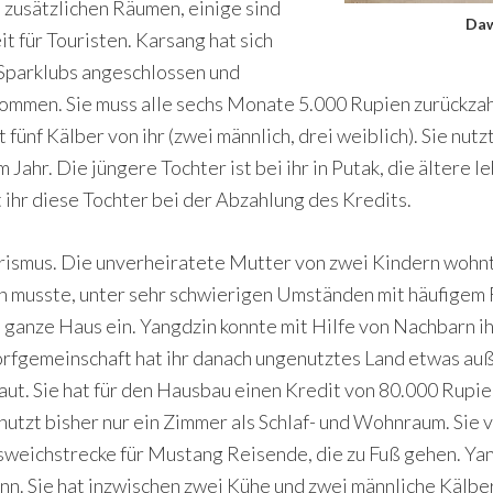
 zusätzlichen Räumen, einige sind
Daw
it für Touristen. Karsang hat sich
Sparklubs angeschlossen und
mmen. Sie muss alle sechs Monate 5.000 Rupien zurückzah
fünf Kälber von ihr (zwei männlich, drei weiblich). Sie nut
 Jahr. Die jüngere Tochter ist bei ihr in Putak, die ältere 
ihr diese Tochter bei der Abzahlung des Kredits.
ourismus. Die unverheiratete Mutter von zwei Kindern wohnt
 musste, unter sehr schwierigen Umständen mit häufigem Re
ganze Haus ein. Yangdzin konnte mit Hilfe von Nachbarn i
rfgemeinschaft hat ihr danach ungenutztes Land etwas auße
ut. Sie hat für den Hausbau einen Kredit von 80.000 Rupi
nutzt bisher nur ein Zimmer als Schlaf- und Wohnraum. Sie v
sweichstrecke für Mustang Reisende, die zu Fuß gehen. Yang
nn. Sie hat inzwischen zwei Kühe und zwei männliche Kälber