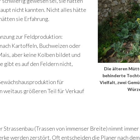
r schwierig gewesen sei, sie hätten
upt nicht kannten. Nicht alles hätte
hätten sie Erfahrung.
nzung zur Feldproduktion:
nach Kartoffeln, Buchweizen oder
Mais, aber keine Kolben bildet und
 gibt es auf den Feldern nicht,
Die älteren Mütte
behinderte Tocht
Gewächshausproduktion für
Vielfalt, zwei Gem
Würze
 weitaus größeren Teil für Verkauf
r Strassenbau (Trassen von immenser Breite) nimmt immer 
erke werden zerstört. Oft entscheiden die Planer nach de