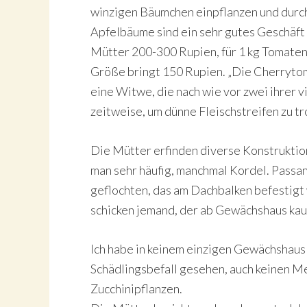
winzigen Bäumchen einpflanzen und durch
Apfelbäume sind ein sehr gutes Geschäft 
Mütter 200-300 Rupien, für 1 kg Tomaten
Größe bringt 150 Rupien. „Die Cherrytoma
eine Witwe, die nach wie vor zwei ihrer v
zeitweise, um dünne Fleischstreifen zu t
Die Mütter erfinden diverse Konstruktio
man sehr häufig, manchmal Kordel. Passa
geflochten, das am Dachbalken befestigt
schicken jemand, der ab Gewächshaus kauf
Ich habe in keinem einzigen Gewächshaus
Schädlingsbefall gesehen, auch keinen M
Zucchinipflanzen.