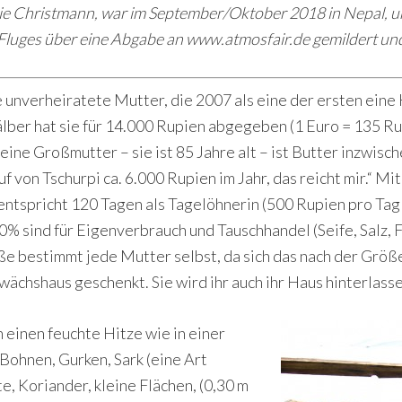
fanie Christmann, war im September/Oktober 2018 in Nepal, 
s Fluges über eine Abgabe an www.atmosfair.de gemildert un
e unverheiratete Mutter, die 2007 als eine der ersten eine 
lber hat sie für 14.000 Rupien abgegeben (1 Euro = 135 Ru
meine Großmutter – sie ist 85 Jahre alt – ist Butter inzwis
uf von Tschurpi ca. 6.000 Rupien im Jahr, das reicht mir.“ 
entspricht 120 Tagen als Tagelöhnerin (500 Rupien pro Tag 
 sind für Eigenverbrauch und Tauschhandel (Seife, Salz, Fle
ße bestimmt jede Mutter selbst, da sich das nach der Größe
wächshaus geschenkt. Sie wird ihr auch ihr Haus hinterlasse
einen feuchte Hitze wie in einer
 Bohnen, Gurken, Sark (eine Art
, Koriander, kleine Flächen, (0,30 m