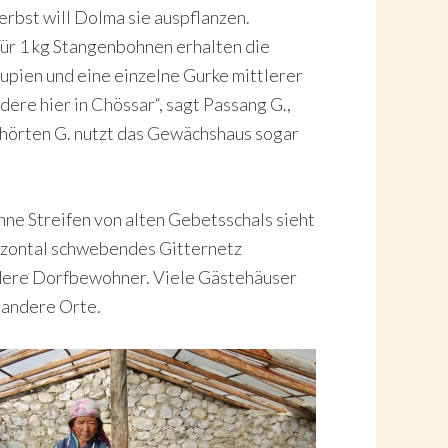
rbst will Dolma sie auspflanzen.
Für 1 kg Stangenbohnen erhalten die
upien und eine einzelne Gurke mittlerer
ere hier in Chössar“, sagt Passang G.,
schörten G. nutzt das Gewächshaus sogar
ne Streifen von alten Gebetsschals sieht
rizontal schwebendes Gitternetz
ndere Dorfbewohner. Viele Gästehäuser
 andere Orte.