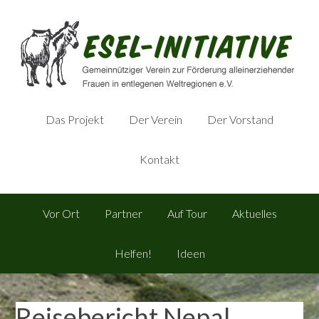
Das Projekt
Der Verein
Der Vorstand
Kontakt
Vor Ort
Partner
Auf Tour
Aktuelles
Helfen!
Ideen
Reisebericht Nepal