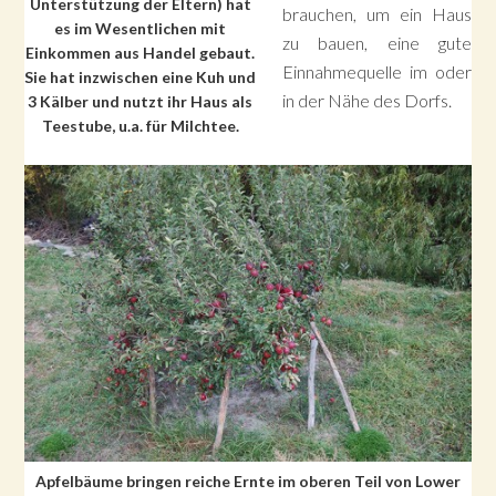
Unterstützung der Eltern) hat
brauchen, um ein Haus
es im Wesentlichen mit
zu bauen, eine gute
Einkommen aus Handel gebaut.
Einnahmequelle im oder
Sie hat inzwischen eine Kuh und
in der Nähe des Dorfs.
3 Kälber und nutzt ihr Haus als
Teestube, u.a. für Milchtee.
Apfelbäume bringen reiche Ernte im oberen Teil von Lower