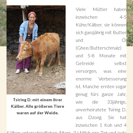
Viele Mütter haben
inzwischen 4-5
Kühe/Kälber, sie können
sich ganzjährig mit Butter
und Öl
(Ghee/Butterschmalz)
und 5-8 Monate mit
Getreide selbst
versorgen, was eine
enorme Verbesserung
ist. Manche ernten sogar
genug fürs ganze Jahr,
Tsiring D. mit einem ihrer
wie die 33jährige,
Kälber. Alle größeren Tiere
unverheiratete Tsiring D.
waren auf der Weide.
aus Dzong. Sie hat
inzwischen 1 Kuh und 4
Kälber unterschiedlichen Alters, 3 l Milch pro Tag und jede